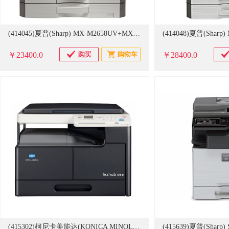
(414045)夏普(Sharp) MX-M2658UV+MX-RP19N 复印+网络打印+一层纸盒+双面送稿器 黑白数码复合机 白色(单位：台)
￥23400.0
￥28400.0
(415302)柯尼卡美能达(KONICA MINOLTA) 185e A3 复合机(单位：台)