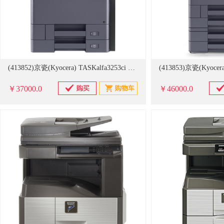
(413852)京瓷(Kyocera) TASKalfa3253ci 双面器+输稿器+双纸盒 A3彩色多功能数码复合机 黑色(单位：台)
￥37000.0
￥46000.0