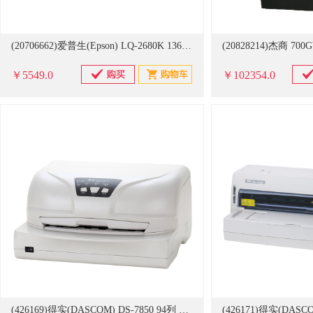
(20706662)爱普生(Epson) LQ-2680K 136列平推式 票据针式打印机(单位：台)
￥5549.0
￥102354.0
(426169)得实(DASCOM) DS-7850 94列 针式打印机(单位：台)