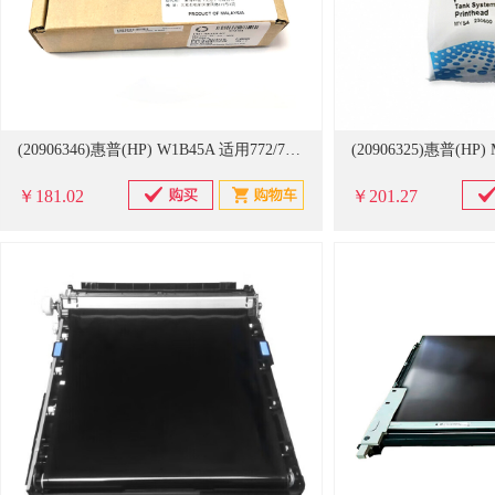
(20906346)惠普(HP) W1B45A 适用772/779页宽机型 滚筒套件(单位：个)
￥181.02
￥201.27