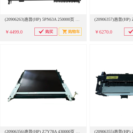
(20906263)惠普(HP) 5PN63A 250000页 适用于惠普彩色复印机E78330/E78325/E78323/E78223/E78228 原装转印组件(单位：个)
￥4499.0
￥6270.0
(20906356)惠普(HP) Z7Y78A 430000页 适用于惠普E87640/E87650/E87660 转印皮带组件(单位：个)