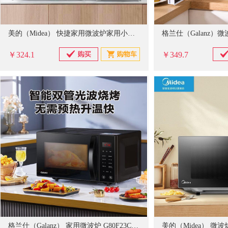
美的（Midea） 快捷家用微波炉家用小型迷你360°转盘加热 旋钮操控易洁内胆时间调节20升（PM2000）
￥324.1
￥349.7
格兰仕（Galanz） 家用微波炉 G80F23CSL-C2(S3) 23L