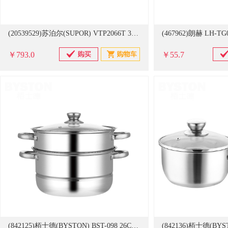
(20539529)苏泊尔(SUPOR) VTP2066T 30cm炒锅+26cm煎锅 经典二件套(单位：套)
￥793.0
￥55.7
(842125)栢士德(BYSTON) BST-098 26CM 爱克托蒸锅(单位：套)