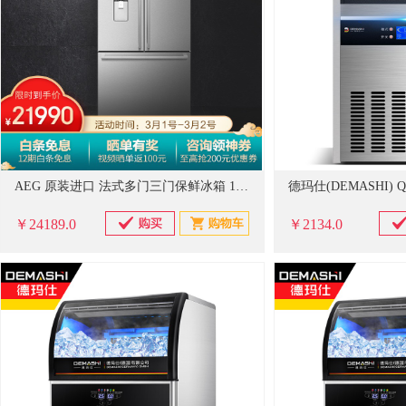
AEG 原装进口 法式多门三门保鲜冰箱 1级能效 高效变频 全自动制冰机 内置净水系统 EHE5267SA（单位：台）
￥24189.0
￥2134.0