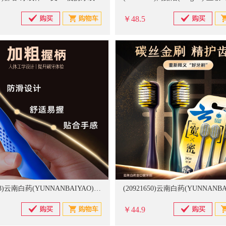
￥48.5
(20921648)云南白药(YUNNANBAIYAO) 金口健牙刷密羽金刷 6支 0.15mm纤丝毛(单位：支)
￥44.9