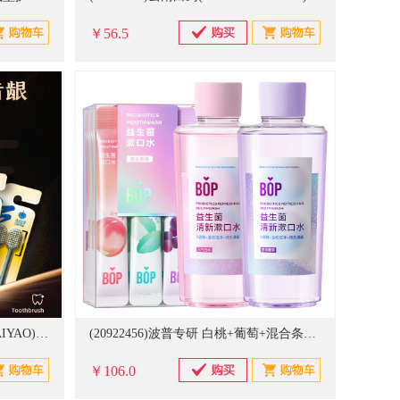
￥56.5
(20921650)云南白药(YUNNANBAIYAO) 金口健牙刷宽头碳丝金刷 6支 家庭装6支(单位：支)
(20922456)波普专研 白桃+葡萄+混合条装20支 果味500ml*2+混合20条 益生菌漱口水(单位：瓶)
￥106.0