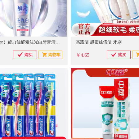
狮王（Lion）齿力佳酵素注光白牙膏清柚满溢120g
高露洁 超密丝倍洁 牙刷
￥4.65