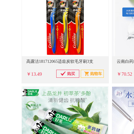
高露洁181712065适齿炭软毛牙刷3支
￥13.49
￥70.52