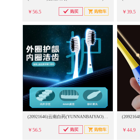
￥56.5
￥39.5
(20921646)云南白药(YUNNANBAIYAO) 金口健牙刷护龈清洁宽头 6支 牙龈问题(单位：支)
￥56.5
￥44.9