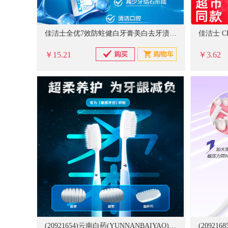
佳洁士全优7效防蛀健白牙膏美白去牙渍含氟180g
佳洁士 CR
￥15.21
￥3.62
(20921654)云南白药(YUNNANBAIYAO) 金口健牙刷轻柔洁齿宽头 6支 敏感牙齿(单位：支)