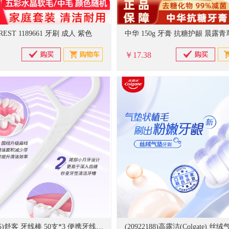
EST 1189661 牙刷 成人 紫色
中华 150g 牙膏 抗糖护龈 晨露
￥17.38
(20921685)舒客 牙线棒 50支*3 便携牙线(单位：盒)