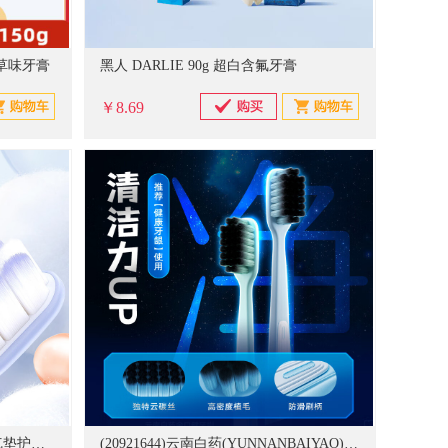
青草味牙膏
黑人 DARLIE 90g 超白含氟牙膏
￥8.69
(20922188)高露洁(Colgate) 丝绒气垫护龈 2支 丝绒气垫成人软毛凸面牙刷双支装(单位：支)
(20921644)云南白药(YUNNANBAIYAO) 金口健牙刷深澈洁净宽头 6支 深度清洁(单位：支)