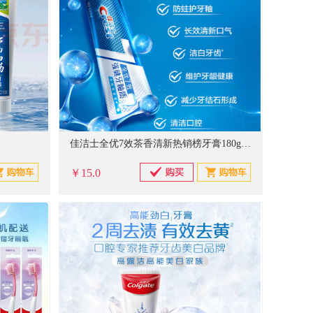
佳洁士全优7效茶香清新热销榜牙膏180g防蛀美白去牙渍新
￥15.0