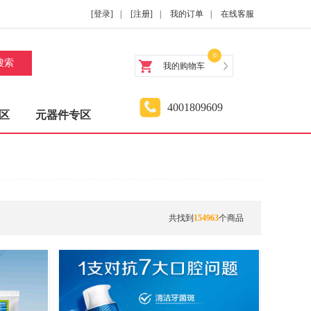
[登录]
|
[注册]
|
我的订单
|
在线客服
0
搜索
我的购物车
4001809609
区
元器件专区
共找到
154963
个商品