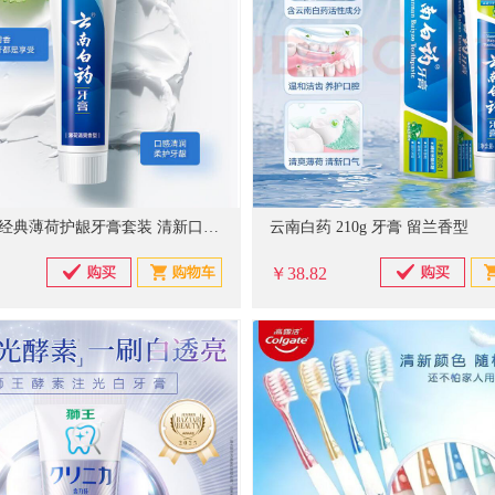
云南白药经典薄荷护龈牙膏套装 清新口气改善牙龈问题210g*2
云南白药 210g 牙膏 留兰香型
￥38.82