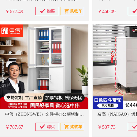
￥677.49
￥460.09
中伟（ZHONGWEI）文件柜办公柜钢制铁皮资料柜档案柜储物柜大器械文件柜（加厚款） 0.6mm厚 850*390mm*1800（长*宽*高）
￥787.67
￥507.73