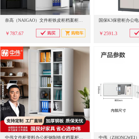
奈高（NAIGAO）文件柜铁皮柜档案柜凭证柜资料柜办公柜储物柜办公室柜子中二斗 0.6mm厚 900*400*1850mm（长*宽*高）
￥787.67
￥2591.3
中伟文件柜资料办公柜钢制铁皮档案柜储物柜通体玻璃文件柜（加厚款） 0.6mm厚 850*390mm*1800（长*宽*高）