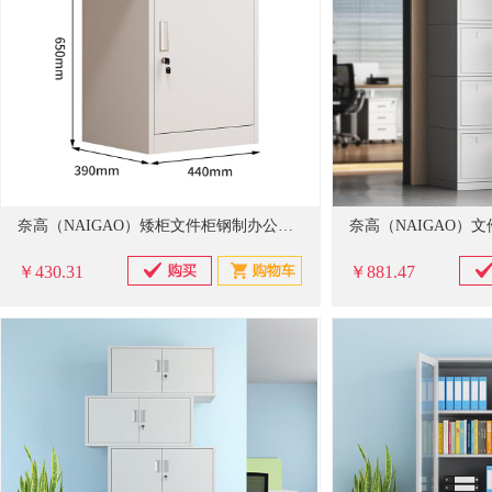
奈高（NAIGAO）矮柜文件柜钢制办公矮柜活动柜资料档案柜打印机柜密码白色单门 0.6mm厚440*390*650mm（长*宽*高）
￥430.31
￥881.47