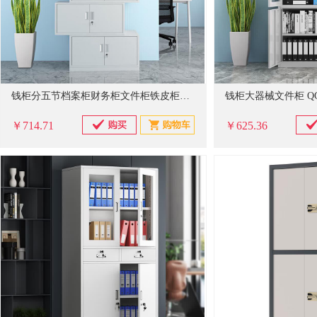
钱柜分五节档案柜财务柜文件柜铁皮柜资料柜员工柜凭证柜带锁 五节柜 0.6mm厚 850*360mm*2020（长*宽*高）
￥714.71
￥625.36