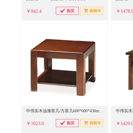
￥842.4
￥1478.
中伟实木油漆茶几/方茶几600*600*430mm(计价单位：套)
￥1023.0
￥1429.