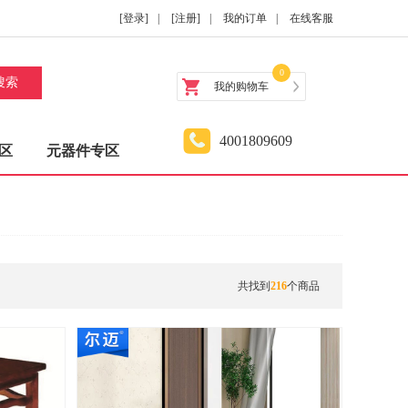
[登录]
|
[注册]
|
我的订单
|
在线客服
0
搜索
我的购物车
4001809609
区
元器件专区
共找到
216
个商品