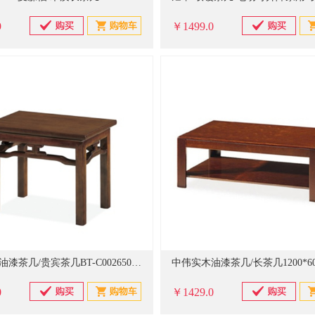
9
￥1499.0
中伟实木油漆茶几/贵宾茶几BT-C002650*450*430mm(计价单位：个)
0
￥1429.0