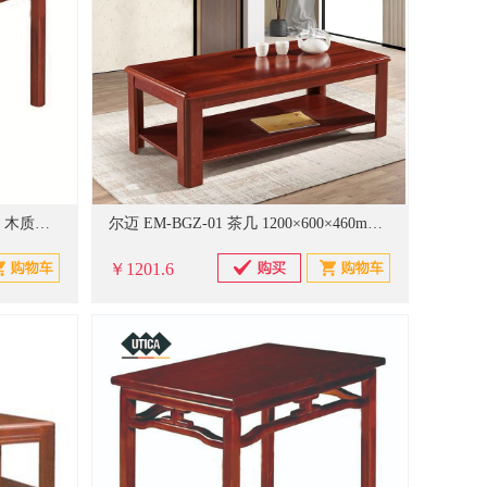
FAHRION/飞日诺 GD99-900-3778 木质茶几 宽×深×高480×680×550mm (单位：个)
尔迈 EM-BGZ-01 茶几 1200×600×460mm 红色（单位：台）
￥1201.6