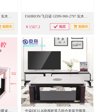
FAHRION/飞日诺 GD99-900-2925 实木茶几 600x600mmx450mm (单位：个)
FAHRION/飞日诺 GD99-900-2797 实木茶几 1200x600mm (单位：个)
￥1567.3
旭帝 取暖茶几 电动可升降家用 取暖桌烤火炉 多功能电暖茶几电烤火茶几长方形取暖 餐桌电烤炉 玫瑰金 电动升降茶几138*75CM带炉
中焱DE11-K电视柜茶几组合套装升降茶几取暖桌取暖茶几烤火桌多功能电炉子电动升降电热茶几电烤桌 取暖茶几+电视柜（线框叶子\黑桃木纹）【组合套装】