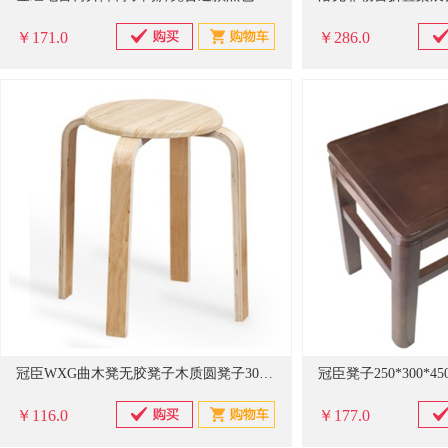
￥171.0
￥286.0
冠臣WXG曲木凳无胶凳子木质圆凳子30*46cm(原木色)(计价单位：套)
￥116.0
￥177.0