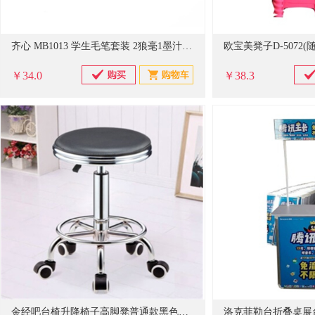
齐心 MB1013 学生毛笔套装 2狼毫1墨汁1墨碟1笔搁1套字帖 配 (计价单位：套)配色
欧宝美凳子D-5072(
￥34.0
￥38.3
金经吧台椅升降椅子高脚凳普通款黑色圆盘款(计价单位：套)