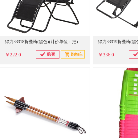
得力33318折叠椅(黑色)(计价单位：把)
得力33319折叠椅(黑
￥222.0
￥336.0