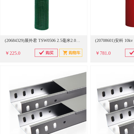
(20684329)展外君 TSW0506 2.5毫米2.0米高6厘米孔 铁丝安全围栏网(单位：卷)
￥225.0
￥781.0