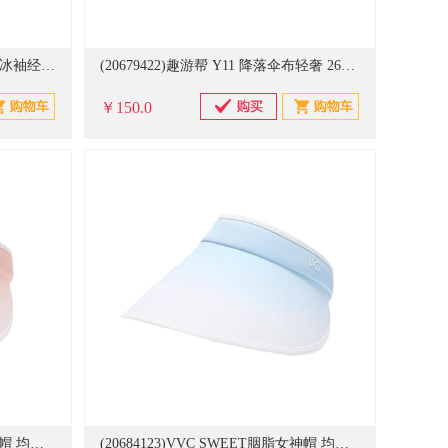
(20625523)VVC UPF50 均码 防晒冰袖经典款 黑色(单位：双)
(20679422)趣游帮 Y11 降落伞布轻奢 260*140cm 吊床 颜色随机(单位：个)
￥150.0
(20684118)VVC SWEET胭脂女神帽 均码 防晒帽 渐变橙(单位：只)
(20684123)VVC SWEET胭脂女神帽 均码 防晒帽 渐变蓝(单位：只)