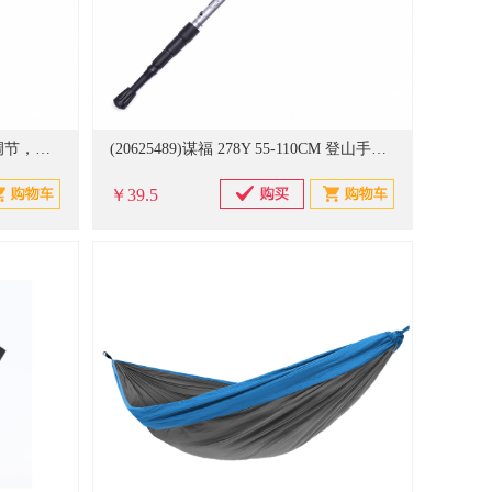
(20625529)VVC 经典款6 均码可调节，帽檐15.5cm 防晒帽青春款 暮色黑(单位：顶)
(20625489)谋福 278Y 55-110CM 登山手杖 银色(单位：根)
￥39.5