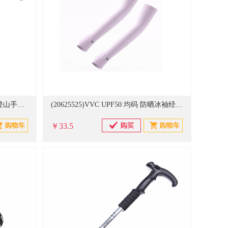
(20625488)谋福 277Y 55-110CM 登山手杖 蓝色(单位：根)
(20625525)VVC UPF50 均码 防晒冰袖经典款 粉色(单位：双)
￥33.5