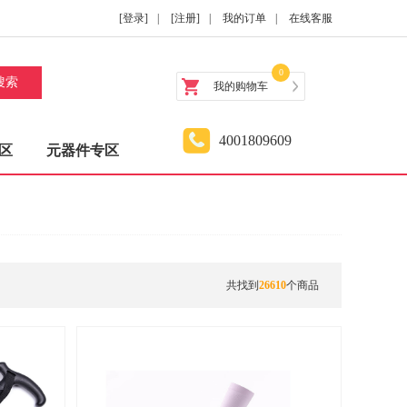
[登录]
|
[注册]
|
我的订单
|
在线客服
0
搜索
我的购物车
4001809609
区
元器件专区
共找到
26610
个商品