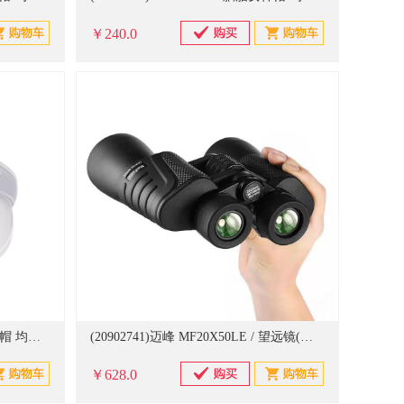
￥240.0
(20684121)VVC SWEET胭脂女神帽 均码 防晒帽 渐变灰(单位：只)
(20902741)迈峰 MF20X50LE / 望远镜(单位：台)
￥628.0