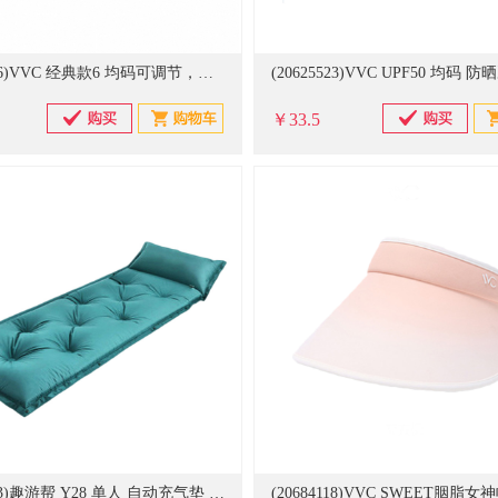
(20625536)VVC 经典款6 均码可调节，帽檐15.5cm 防晒帽青春款 灰度蓝(单位：顶)
￥33.5
(20679423)趣游帮 Y28 单人 自动充气垫 颜色随机(单位：个)