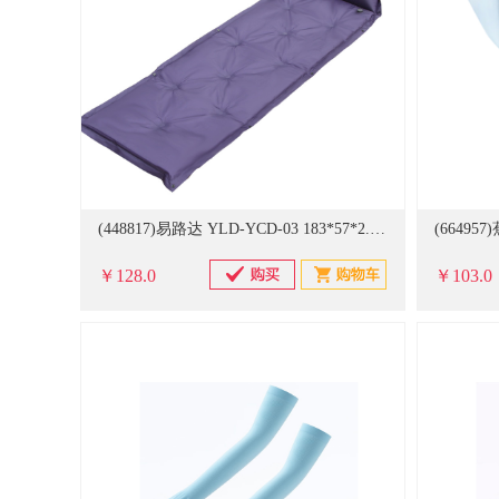
(448817)易路达 YLD-YCD-03 183*57*2.5cm 可拼接自动充气垫 紫色(单位：个)
￥128.0
￥103.0