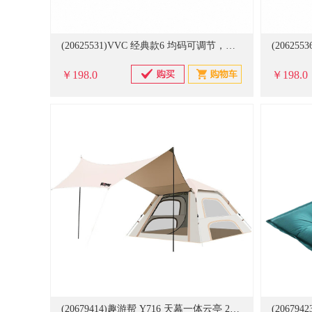
(20625531)VVC 经典款6 均码可调节，帽檐15.5cm 防晒帽青春款 薄荷绿(单位：顶)
￥198.0
￥198.0
(20679414)趣游帮 Y716 天幕一体云亭 240*240*155cm 帐篷 米黄(单位：个)