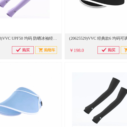
(20625528)VVC UPF50 均码 防晒冰袖经典款 丁香紫(单位：双)
￥198.0