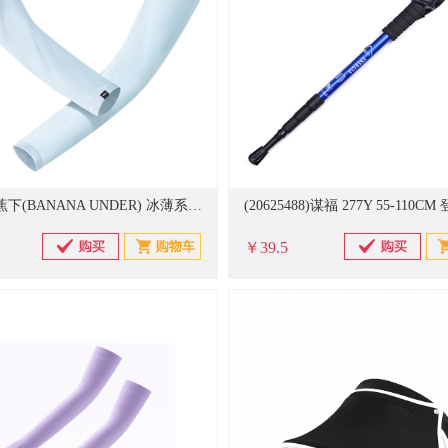
(664957)蕉下(BANANA UNDER) 冰薄系列 S 防晒冰袖男女袖套防紫外线透气骑行袖子 白色(单位：付)
￥39.5