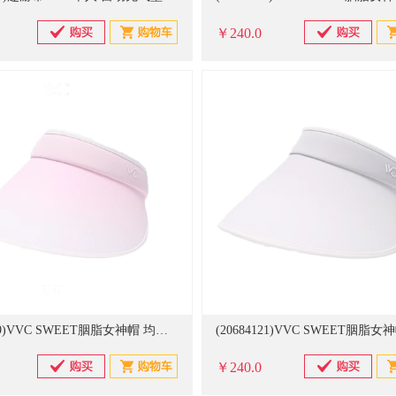
￥240.0
(20684119)VVC SWEET胭脂女神帽 均码 防晒帽 渐变粉(单位：只)
￥240.0