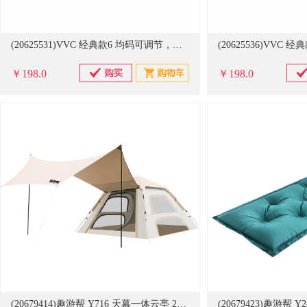
(20625531)VVC 经典款6 均码可调节，帽檐15.5cm 防晒帽青春款 薄荷绿(单位：顶)
￥198.0
￥198.0
(20679414)趣游帮 Y716 天幕一体云亭 240*240*155cm 帐篷 米黄(单位：个)