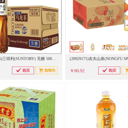
(20929165)三得利(SUNTORY) 无糖 500ml*15瓶/箱 乌龙茶(单位：箱)
￥80.92