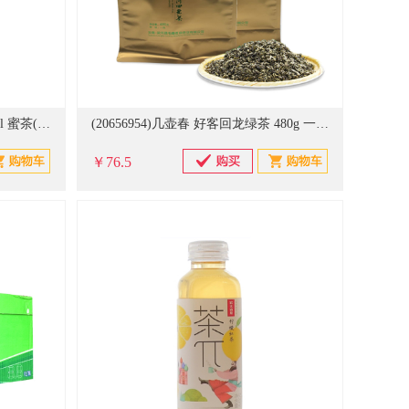
(20559777)康师傅 茉莉蜜茶 500ml 蜜茶(单位：瓶)
(20656954)几壶春 好客回龙绿茶 480g 一级云南大叶种一芽二叶 绿茶 金色(单位：袋)
￥76.5