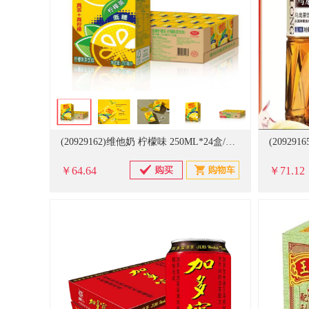
(20929162)维他奶 柠檬味 250ML*24盒/箱 茶饮料(单位：箱)
￥64.64
￥71.12