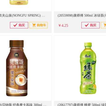
(423502)农夫山泉(NONGFU SPRING) 蜜桃乌龙味 500ml 茶π饮料(单位：瓶)
(20559098)康师傅 500ml 冰绿
￥4.25
(20562789)贝纳颂 经典摩卡风味 300ml 咖啡(单位：杯)