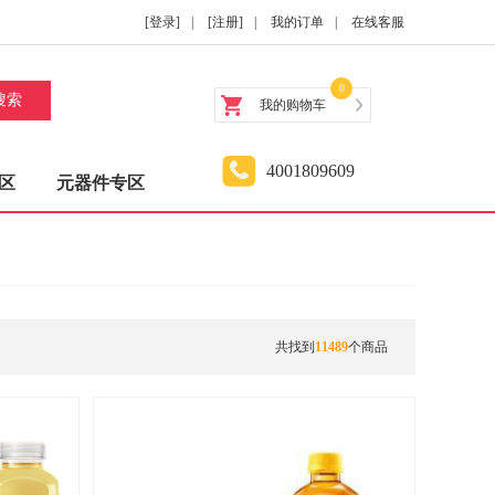
[登录]
|
[注册]
|
我的订单
|
在线客服
0
搜索
我的购物车
4001809609
区
元器件专区
共找到
11489
个商品