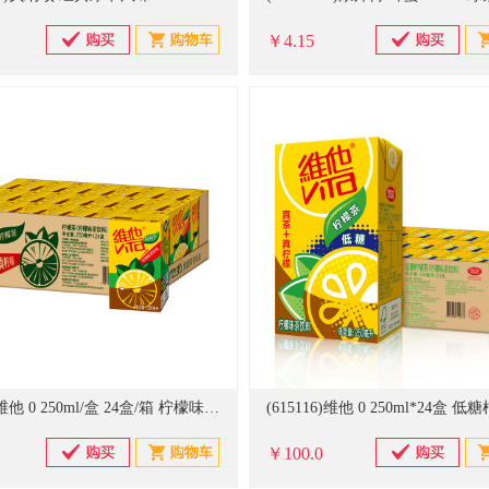
￥4.15
(615113)维他 0 250ml/盒 24盒/箱 柠檬味茶饮料 50箱起订 仅供广东(单位:箱) 黄色(单位：件)
￥100.0