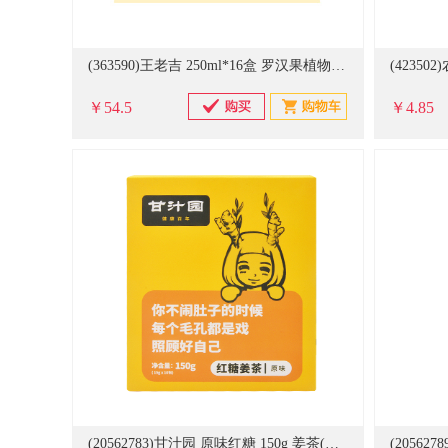
(363590)王老吉 250ml*16盒 罗汉果植物饮料 (单位:箱)(50箱起订,广西地区特供)(单位：箱)
￥54.5
￥4.85
(20562783)甘汁园 原味红糖 150g 姜茶(单位：包)