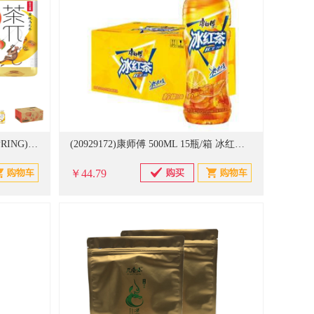
(20929171)农夫山泉(NONGFU SPRING) 蜜桃乌龙茶/柠檬红茶/西柚茉莉花茶/柚子绿茶 500ML*15瓶/箱 茶π(单位：箱)
(20929172)康师傅 500ML 15瓶/箱 冰红茶(单位：箱)
￥44.79