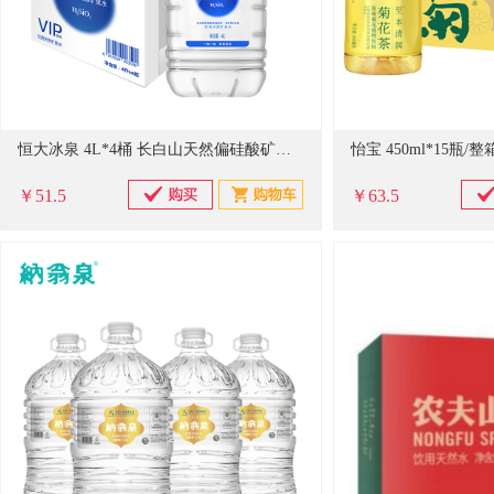
恒大冰泉 4L*4桶 长白山天然偏硅酸矿泉水 配色 单位:箱
￥51.5
￥63.5