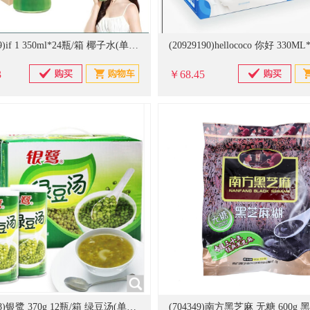
(20929189)if 1 350ml*24瓶/箱 椰子水(单位：箱)
3
￥68.45
(20929198)银鹭 370g 12瓶/箱 绿豆汤(单位：箱)