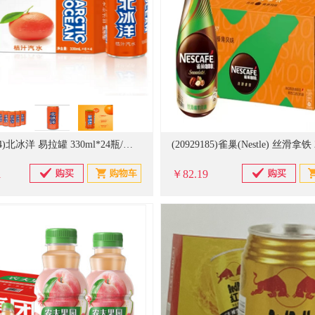
(20929184)北冰洋 易拉罐 330ml*24瓶/箱 汽水(单位：箱)
1
￥82.19