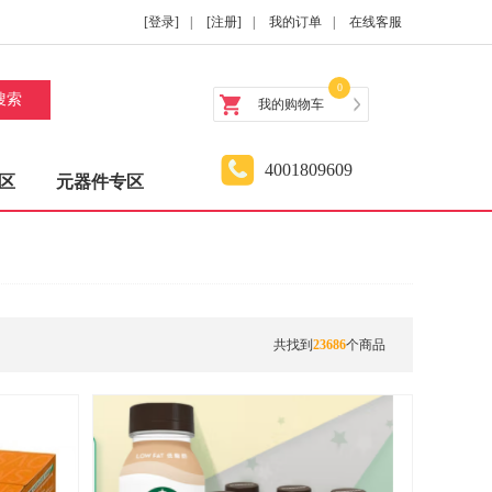
[登录]
|
[注册]
|
我的订单
|
在线客服
0
搜索
我的购物车
4001809609
区
元器件专区
共找到
23686
个商品