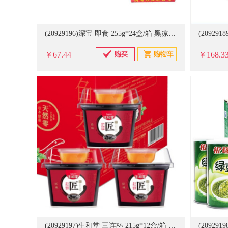
(20929196)深宝 即食 255g*24盒/箱 黑凉粉(单位：箱)
￥67.44
￥168.3
(20929197)生和堂 三连杯 215g*12盒/箱 龟苓膏(单位：箱)