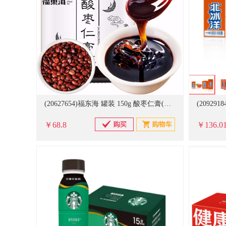
(20627654)福东海 罐装 150g 酸枣仁膏(单位：罐)
￥68.8
￥136.0