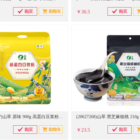
￥36.5
(20627267)山萃 原味 900g 高蛋白豆浆粉(单位：袋)
￥23.5