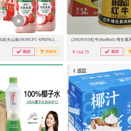
(20929188)农夫山泉(NONGFU SPRING) 农夫果园30%混合水果汁橙桃子苹果 450ml*15瓶/箱 果蔬汁(单位：箱)
￥144.79