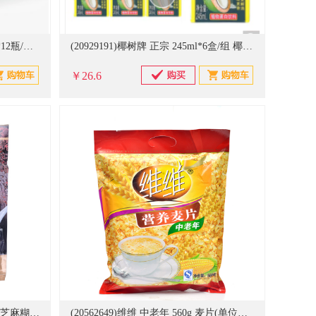
(20929190)hellococo 你好 330ML*12瓶/箱 鲜榨椰子汁(单位：箱)
(20929191)椰树牌 正宗 245ml*6盒/组 椰子汁饮料(单位：组)
￥26.6
(704349)南方黑芝麻 无糖 600g 黑芝麻糊(单位：包)
(20562649)维维 中老年 560g 麦片(单位：袋)