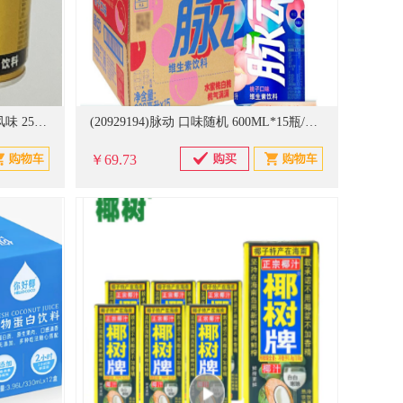
(20929193)红牛(RedBull) 维生素风味 250Ml*24瓶/箱 饮料(单位：箱)
(20929194)脉动 口味随机 600ML*15瓶/箱 饮料(单位：箱)
￥69.73