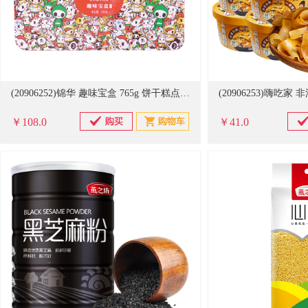
(20906252)锦华 趣味宝盒 765g 饼干糕点礼盒(单位：盒)
￥108.0
￥41.0