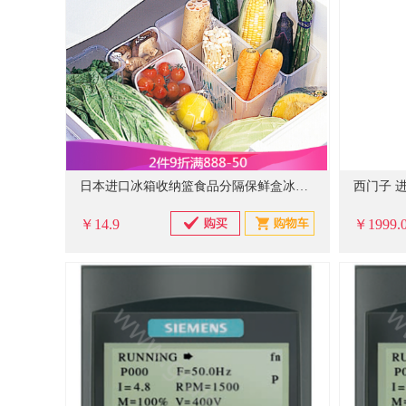
日本进口冰箱收纳篮食品分隔保鲜盒冰柜抽屉整理篮冷藏室蔬菜分类收纳盒保存盒冰箱内部食品储存盒 透明色 9.7*24.5*14HCM（单位：台）
￥14.9
￥1999.