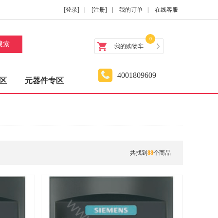
[登录]
|
[注册]
|
我的订单
|
在线客服
0
搜索
我的购物车
4001809609
区
元器件专区
共找到
88
个商品