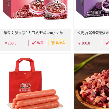
银鹭 好粥道薏仁红豆八宝粥 280g*12 单位：箱
￥100.8
￥100.8