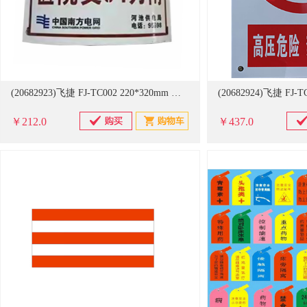
(20682923)飞捷 FJ-TC002 220*320mm 搪瓷展板(单位：块)
￥212.0
￥437.0