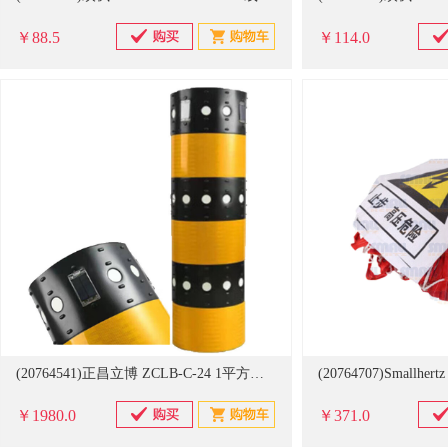
￥88.5
￥114.0
(20764541)正昌立博 ZCLB-C-24 1平方米 反光警示贴 防撞隔离栏（墩）(单位：个)
￥1980.0
￥371.0