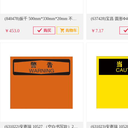
(840478)振千 500mm*330mm*20mm 不锈钢标识牌(单位：个)
￥453.0
￥7.17
(631022)安赛瑞 10527 （空白书写款）25*31.5cm 塑料板 OSHA警告安全标识牌(单位：张)