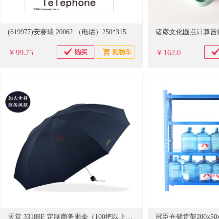
(619977)安赛瑞 20062 （电话）250*315mm 铝板 GB消防安全标识(单位：张)
￥99.75
￥162.0
天堂 33188E 定制商务雨伞（100把以上可以印刷宣传字样）（单位：把）