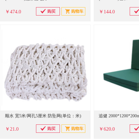
￥474.0
￥144.0
顺水 宽5米/网孔5厘米 防坠网(单位：米)
￥21.0
￥620.0