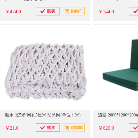
￥474.0
￥144.0
顺水 宽5米/网孔5厘米 防坠网(单位：米)
￥21.0
￥620.0