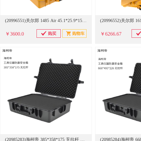
(20996551)关尔郑 1485 Air 45.1*25.9*15.6无海绵 电缆包装箱 黄色(单位：件)
￥3600.0
￥6266.67
(20985283)海柯帝 385*358*175 无拉杆 工具仪器防震安全箱(单位：个)