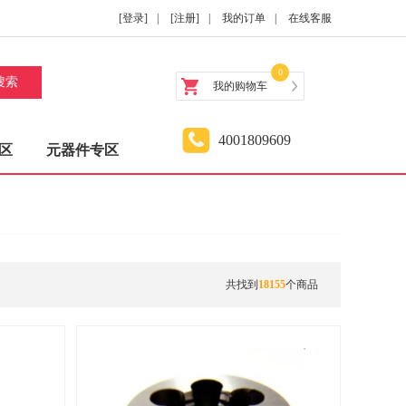
[登录]
|
[注册]
|
我的订单
|
在线客服
0
搜索
我的购物车
4001809609
区
元器件专区
共找到
18155
个商品