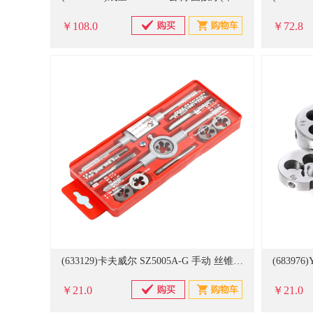
￥108.0
￥72.8
(633129)卡夫威尔 SZ5005A-G 手动 丝锥板牙套装(单位：套)
(68397
￥21.0
￥21.0