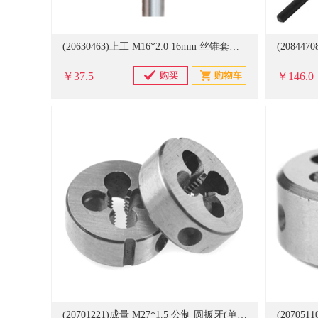
(20630463)上工 M16*2.0 16mm 丝锥套装(单位：付)
￥37.5
￥146.0
(20701221)成量 M27*1.5 公制 圆扳牙(单位：块)