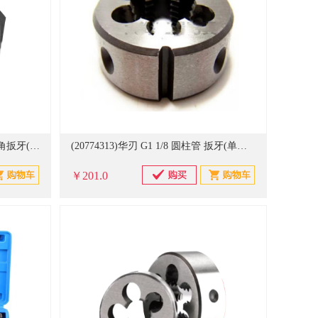
(20774306)华刃 M12*1.5 非标 六角扳牙(单位：块)
(20774313)华刃 G1 1/8 圆柱管 扳牙(单位：块)
￥201.0