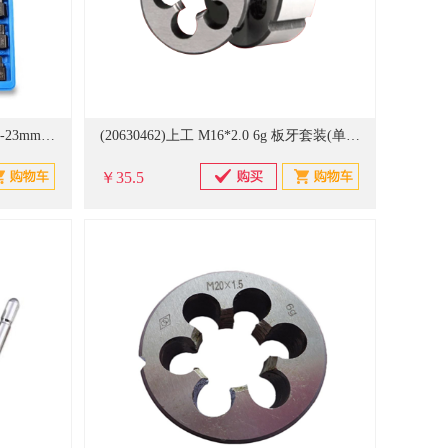
(20781937)施韵令 25件套 可取3.2-23mm 断丝取出器(单位：套)
(20630462)上工 M16*2.0 6g 板牙套装(单位：个)
￥35.5