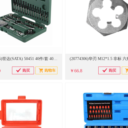
(20765975)世达(SATA) 50451 40件/套 40件高速钢粗牙丝锥板牙组套(单位：套)
0
￥66.8