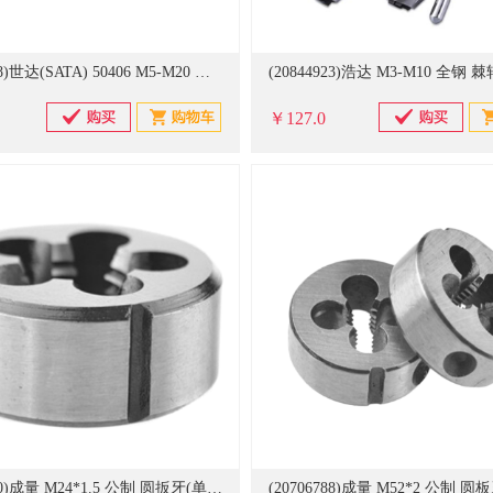
(20844708)世达(SATA) 50406 M5-M20 全钢丝锥扳手(单位：个)
￥127.0
(20705110)成量 M24*1.5 公制 圆扳牙(单位：块)