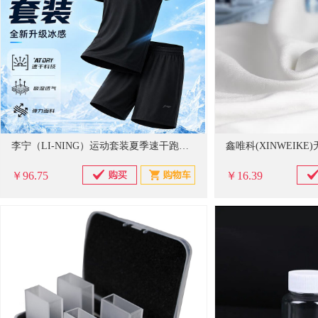
李宁（LI-NING）运动套装夏季速干跑步男士冰丝短袖短裤T恤篮球羽毛球健身训练服
￥96.75
￥16.39