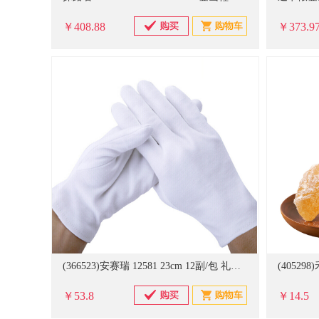
￥408.88
￥373.9
(366523)安赛瑞 12581 23cm 12副/包 礼宾白手套 白色(单位：包)
￥53.8
￥14.5