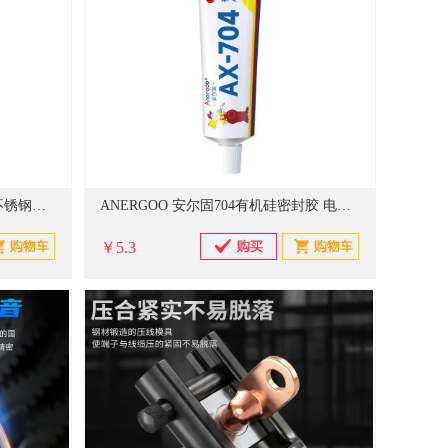
九牧（JOMOO）厨房水龙头304不锈钢拉丝抽拉式水龙头三功能360度旋转水槽龙头 【三出水抽拉水龙头】拉丝银-33178
ANERGOO 安尔固704有机硅密封胶 电子原件线路板元器件粘接密封绝缘胶 耐高温防水电阻固定导线保护胶 白色 45g/支
￥5.3