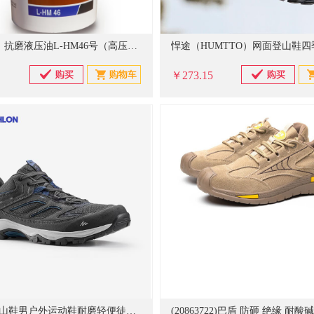
长城 卓力 抗磨液压油L-HM46号（高压高清）16kg/18L/桶 京东仓发货
￥273.15
迪卡侬登山鞋男户外运动鞋耐磨轻便徒步靴MH100黑灰色 2938498