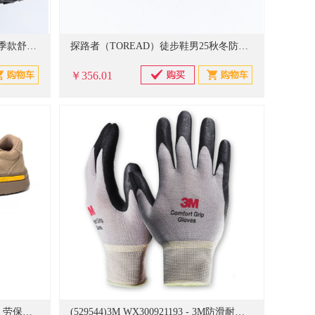
悍途（HUMTTO）网面登山鞋四季款舒适透气徒步鞋城市户外休闲男鞋
探路者（TOREAD）徒步鞋男25秋冬防滑耐磨保暖登山鞋户外越野运动鞋TFAACN91908
￥356.01
(20863722)巴盾 防砸 绝缘 耐酸碱 劳保鞋 黄色(单位：双)
(529544)3M WX300921193 - 3M防滑耐磨手套灰L(单位：件)