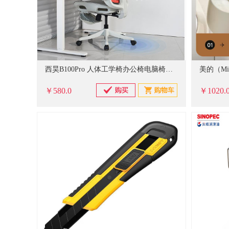
西昊B100Pro 人体工学椅办公椅电脑椅人工力学座椅电竞椅子4D联动扶手
￥580.0
￥1020.