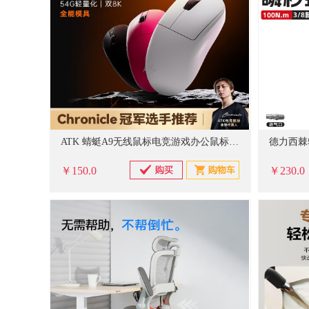
ATK 蜻蜓A9无线鼠标电竞游戏办公鼠标 有线/蓝牙/2.4G/星闪三模连接轻量化对称极简工学 A9Plus玫红色
￥150.0
￥230.0