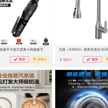
德力西棘轮扳手大扭力直角小风炮扳手气动工具骁将款3/8效选套餐
￥388.0