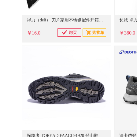
得力（deli） 刀片家用不锈钢配件开箱拆快递神器SK4塑柄18mm
￥16.0
￥360.0
探路者 TOREAD FAACL91920 登山鞋 深灰