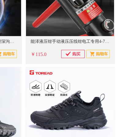
日本XUDZ轴承P5级高速电机精密深沟球轴承电动车前轮后轮斗车轴承滚动滚珠旋转密封轴承 6201-2RS胶封【P5级】12*32*10
能泽液压钳手动液压压线钳电工专用4-70²平方小型DT铜铝鼻子压线钳
￥115.0