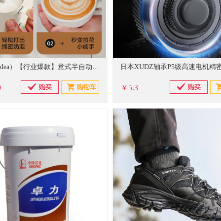
美的（Midea）【行业爆款】意式半自动咖啡机冷热双萃研磨一体机小型全自动家用送礼物磨豆机可打奶泡MA-GE5110
0
￥5.3