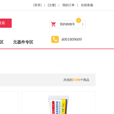
[登录]
|
[注册]
|
我的订单
|
在线客服
0
搜索
我的购物车
4001809609
区
元器件专区
共找到
55398
个商品