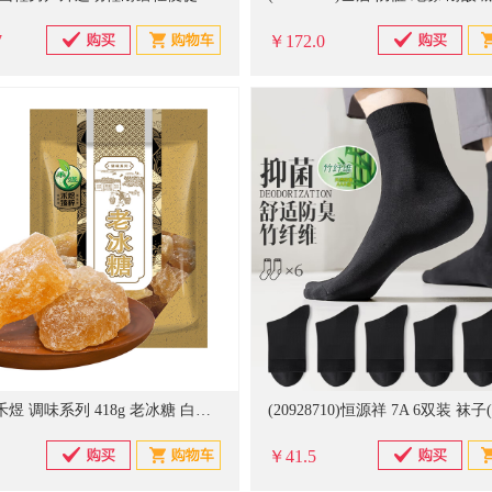
7
￥172.0
(405298)禾煜 调味系列 418g 老冰糖 白色(单位：袋)
￥41.5