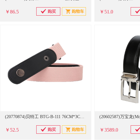
￥86.5
￥51.0
(20770874)贝特工 BTG-B-111 76CM*3CM 懒人腰带 颜色可选(单位：条)
￥52.5
￥3589.0