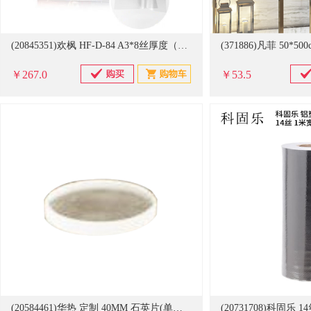
(20845351)欢枫 HF-D-84 A3*8丝厚度（303mm*426mm）100张 塑封膜 过塑膜(单位：包)
￥267.0
￥53.5
(20584461)华热 定制 40MM 石英片(单位：片)