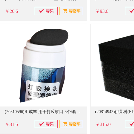
￥26.6
￥93.6
(20810596)汇成丰 用于打胶收口 5个/套 海绵头(单位：套)
￥31.5
￥315.0