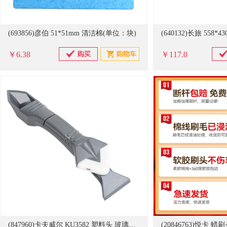
(693856)彦伯 51*51mm 清洁棉(单位：块)
￥6.38
￥117.0
(847960)卡夫威尔 KU3582 塑料头 玻璃胶刮板(单位：个)