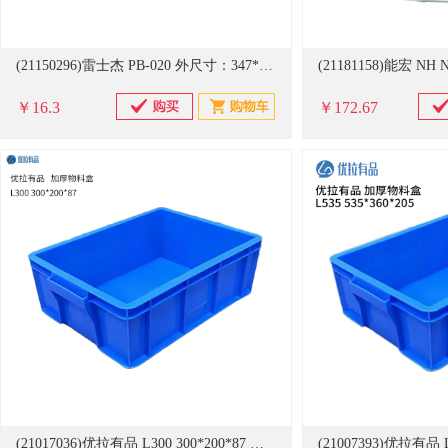
(21150296)雷士杰 PB-020 外尺寸：347*248*94mm 内尺寸：315*216*86mm 蓝盒子(单位：个)
￥16.3
￥172.67
(21017036)优拉有品 L300 300*200*87 加厚物料盒(单位：个)