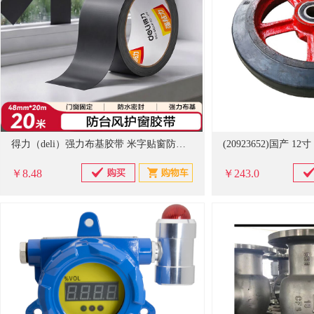
得力（deli）强力布基胶带 米字贴窗防台风 防风防水胶带 地毯修补窗户密封 48mm*20m*230μm*1卷 黑 52003
￥8.48
￥243.0