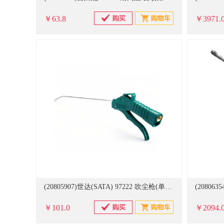
￥63.8
￥3971.
(20805907)世达(SATA) 97222 吹尘枪(单位：个)
￥101.0
￥2094.