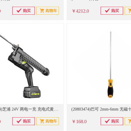
0
￥4212.0
(20806354)芝浦 24V 两电一充 充电式黄油枪(单位：件)
0
￥168.0