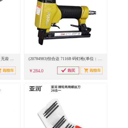
(20773735)御舵 8寸电泳喷砂多用 无齿 电工剪刀(单位：把)
(20784983)怡合达 7116B 码钉枪(单位：把)
￥284.0