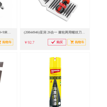
(20829765)一站工材 FUJ-CCQ 120+9米弹簧管 工业吹尘枪(单位：把)
(20844946)亚润 26合一 棘轮两用螺丝刀(单位：套)
￥92.7