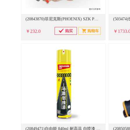
(20843870)菲尼克斯(PHOENIX) SZK PH2 VDE 1205163 十字形螺丝刀(单位：把)
￥232.0
￥1733.
(20849471)自由能 840ml 耐高温 自喷漆 红色(单位：瓶)