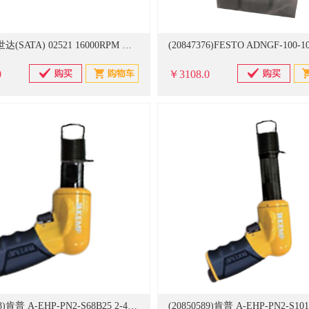
(503474)世达(SATA) 02521 16000RPM 迷你气动粗磨机组套(单位：套)
0
￥3108.0
(20850588)肯普 A-EHP-PN2-S68B25 2-4mm 气动铆枪(单位：把)