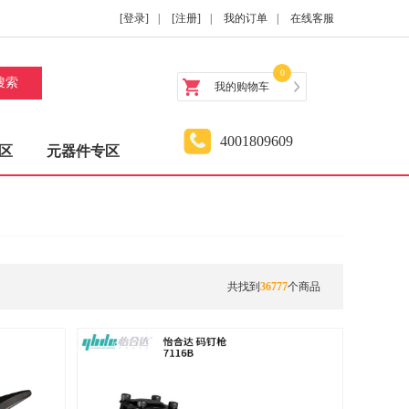
[登录]
|
[注册]
|
我的订单
|
在线客服
0
搜索
我的购物车
4001809609
区
元器件专区
共找到
36777
个商品