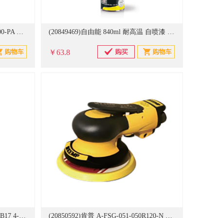
(20847376)FESTO ADNGF-100-100-PA 气缸(单位：个)
(20849469)自由能 840ml 耐高温 自喷漆 黄色(单位：瓶)
￥63.8
(20850589)肯普 A-EHP-PN2-S101B17 4-5mm 气动铆枪(单位：把)
(20850592)肯普 A-FSG-051-050R120-N 气动风磨机(单位：个)