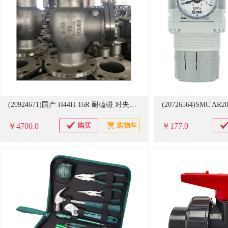
(20924671)国产 H44H-16R 耐磕碰 对夹止回阀 银色(单位：个)
￥4700.0
￥177.0