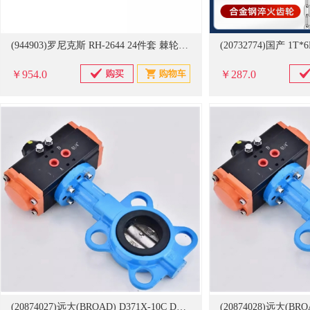
(944903)罗尼克斯 RH-2644 24件套 棘轮扳手套筒组套套装(单位：套)
￥954.0
￥287.0
(20874027)远大(BROAD) D371X-10C DN80 蝶阀(单位：台)