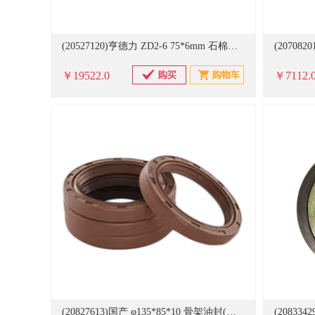
(20527120)亨德力 ZD2-6 75*6mm 石棉摩擦制动带 灰色(单位：米)
￥19522.0
￥7112.
(20827613)国产 φ135*85*10 骨架油封(单位：套)