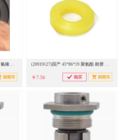
(20928481)隆金 JLF200-01 材质：氟橡胶 进料阀密封件 黑色(单位：个)
(20919127)国产 45*86*19 聚氨酯 耐磨 对轮缓冲垫 黑色(单位：个)
￥7.56