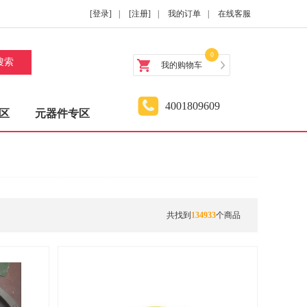
[登录]
|
[注册]
|
我的订单
|
在线客服
0
搜索
我的购物车
4001809609
区
元器件专区
共找到
134933
个商品