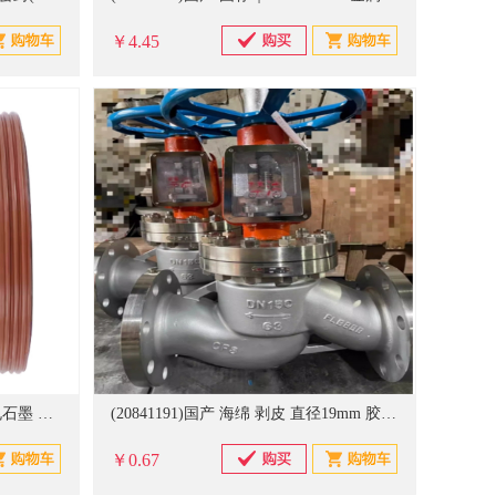
￥4.45
(20842996)飓程 MG1-35 碳化硅兑石墨 机械密封 棕色(单位：个)
(20841191)国产 海绵 剥皮 直径19mm 胶球(单位：个)
￥0.67