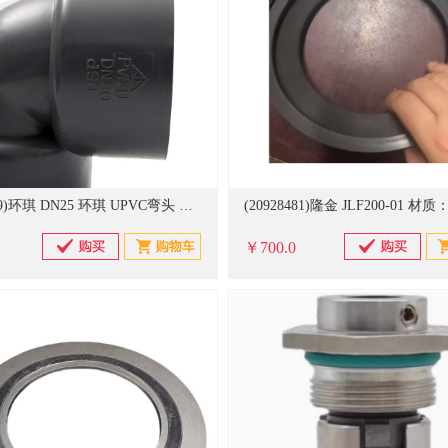
(20918529)环琪 DN25 环琪 UPVC弯头 黑色(单位：个)
￥700.0