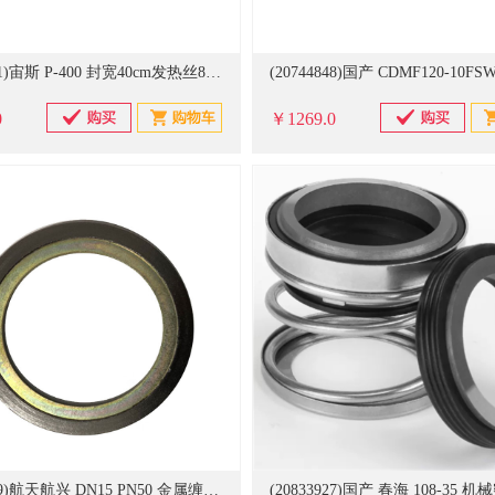
(20708201)宙斯 P-400 封宽40cm发热丝8mm 真空封口机(单位：台)
0
￥1269.0
(20833429)航天航兴 DN15 PN50 金属缠绕垫（内环垫片） 银色(单位：个)