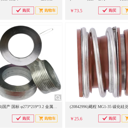
￥73.5
(20834704)国产 国标 φ273*219*3.2 金属缠绕垫(单位：片)
￥25.6