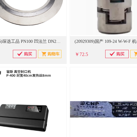
(20930796)琛选工品 PN100 凹法兰 DN20×4mm 高压缠绕垫(单位：片)
￥72.5