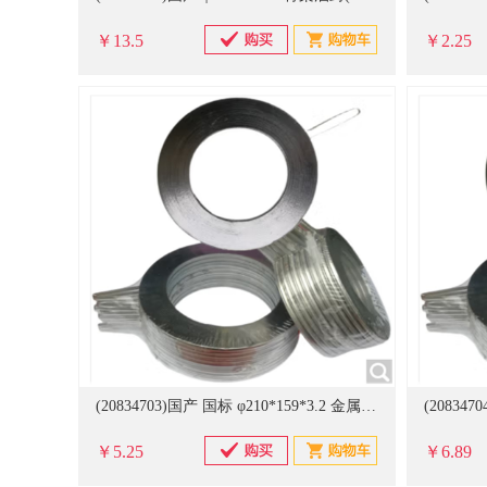
￥13.5
￥2.25
(20834703)国产 国标 φ210*159*3.2 金属缠绕垫(单位：片)
￥5.25
￥6.89