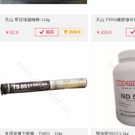
天山 带压堵漏钢棒-114g
天山 TS916橡胶修补剂
￥92.9
￥459.0
多用途魔力胶棒，TS851，114g
预涂胶ND513-1kg