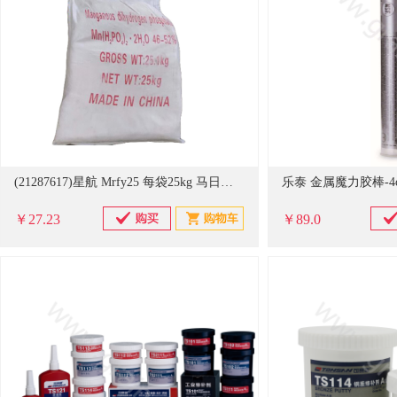
(21287617)星航 Mrfy25 每袋25kg 马日夫盐(单位：千克)
乐泰 金属魔力胶棒-4
￥27.23
￥89.0