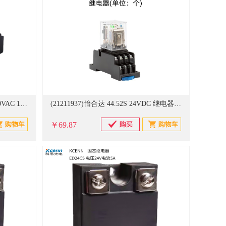
(21211619)太兴领航 RXM14脚230VAC 10套起售 中间继电器套装(单位：套)
(21211937)怡合达 44.52S 24VDC 继电器(单位：个)
￥69.87