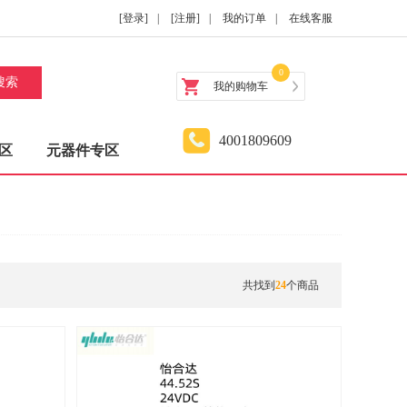
[登录]
|
[注册]
|
我的订单
|
在线客服
0
搜索
我的购物车
4001809609
区
元器件专区
共找到
24
个商品