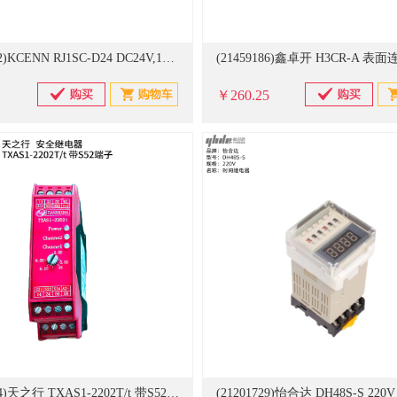
(21254532)KCENN RJ1SC-D24 DC24V,12A不带底座5脚1开1闭 继电器(单位：个)
￥260.25
(21486294)天之行 TXAS1-2202T/t 带S52端子 安全继电器(单位：个)