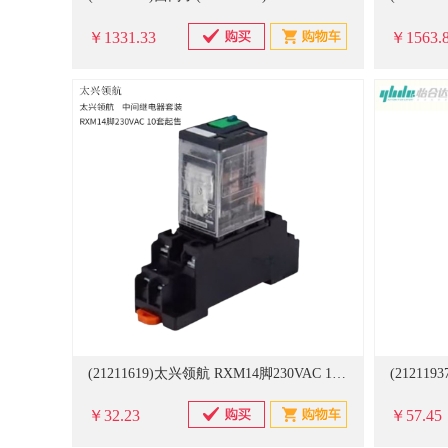
￥1331.33
￥1563.
(21211619)太兴领航 RXM14脚230VAC 10套起售 中间继电器套装(单位：套)
￥32.23
￥57.45