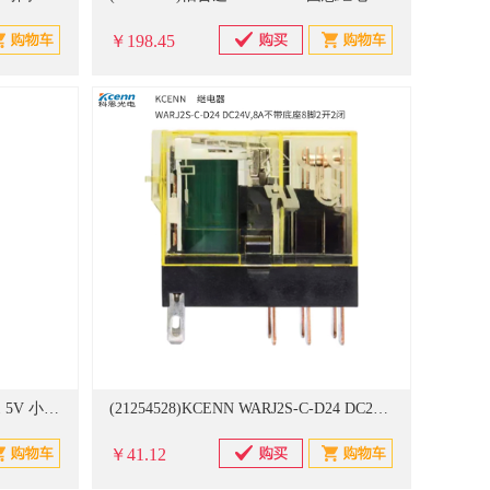
￥198.45
(21244799)怡合达 HF46F-005-Hs1 5V 小型继电器(单位：个)
(21254528)KCENN WARJ2S-C-D24 DC24V,8A不带底座8脚2开2闭 继电器(单位：个)
￥41.12