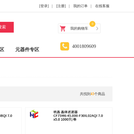
[登录]
|
[注册]
|
我的订单
|
在线客服
0
搜索
我的购物车
4001809609
区
元器件专区
共找到
43
个商品