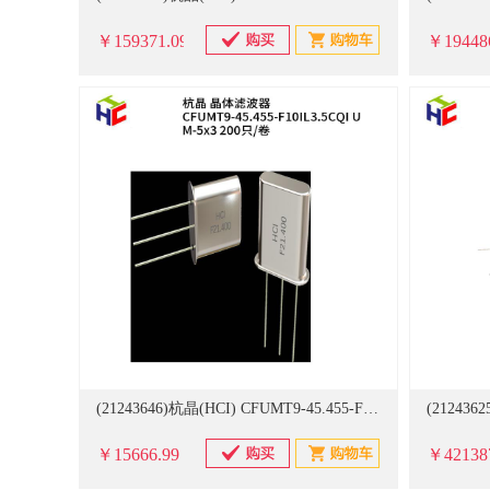
￥159371.09
￥19448
(21243646)杭晶(HCI) CFUMT9-45.455-F10IL3.5CQI UM-5x3 200只/卷 晶体滤波器(单位：卷)
￥15666.99
￥42138