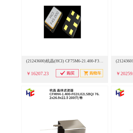
(21243600)杭晶(HCI) CF75M6-21.400-F30IL02AQI 7.0x5.0 1000只/卷 晶体滤波器(单位：卷)
￥16207.23
￥20259