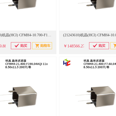
(21243608)杭晶(HCI) CFMH4-10.700-F100IL15AQI 30x20x12 200只/卷 晶体滤波器(单位：卷)
9.88
￥148566.27