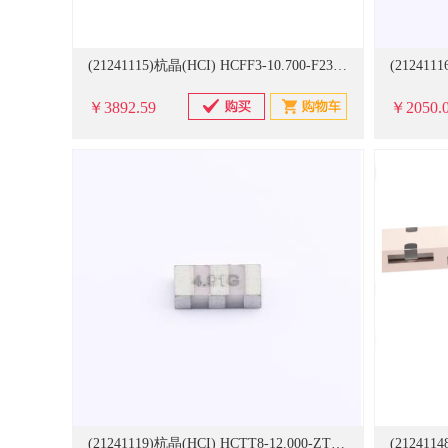
(21241115)杭晶(HCI) HCFF3-10.700-F230IL06AX Ceramic Filter,7.0x3.0x1.5,10.7MHz,BW 230±50KHz,IL 6dB,-20-80℃ 1000个/卷 陶瓷滤波器(单位：卷)
￥3892.59
￥2050.
(21241119)杭晶(HCI) HCTT8-12.000-ZTTCP-33X Ceramic Resonator,ZTTCP,6.0x3.0x1.5,12MHz,C1=C2=33pF,±0.5%,-40-85℃,±0.2% 1000个/卷 陶瓷滤波器(单位：卷)