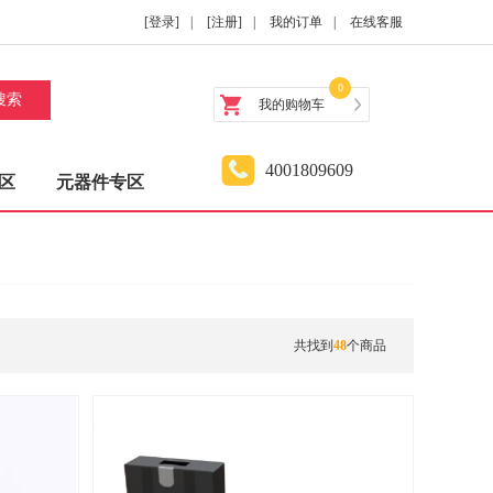
[登录]
|
[注册]
|
我的订单
|
在线客服
0
搜索
我的购物车
4001809609
区
元器件专区
共找到
48
个商品