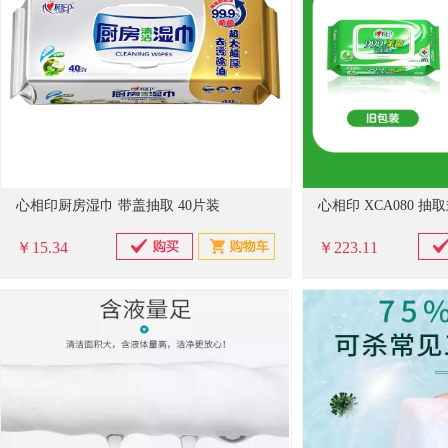
心相印厨房湿巾 带盖抽取 40片装
￥15.34
￥223.11